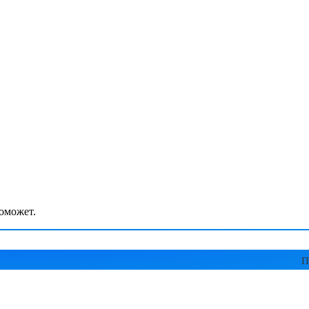
оможет.
П