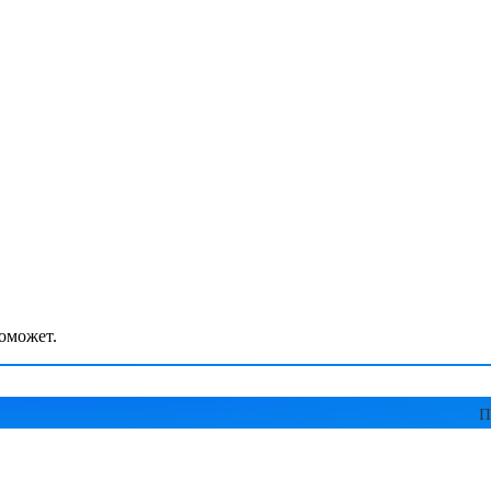
оможет.
П