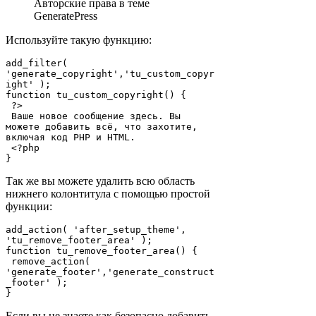
Авторские права в теме
GeneratePress
Используйте такую функцию:
add_filter( 
'generate_copyright','tu_custom_copyr
ight' );

function tu_custom_copyright() {

 ?>

 Ваше новое сообщение здесь. Вы 
можете добавить всё, что захотите, 
включая код PHP и HTML.

 <?php

}
Так же вы можете удалить всю область
нижнего колонтитула с помощью простой
функции:
add_action( 'after_setup_theme', 
'tu_remove_footer_area' );

function tu_remove_footer_area() {

 remove_action( 
'generate_footer','generate_construct
_footer' );

}
Если вы не знаете как безопасно добавить