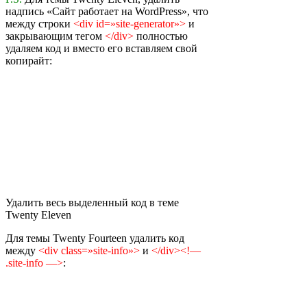
надпись «Сайт работает на WordPress», что
между строки
<div id=»site-generator»>
и
закрывающим тегом
</div>
полностью
удаляем код и вместо его вставляем свой
копирайт:
Удалить весь выделенный код в теме
Twenty Eleven
Для темы Twenty Fourteen удалить код
между
<div class=»site-info»>
и
</div><!—
.site-info —>
: