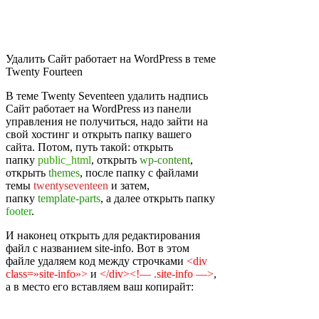
Удалить Сайт работает на WordPress в теме
Twenty Fourteen
В теме Twenty Seventeen удалить надпись
Сайт работает на WordPress из панели
управления не получиться, надо зайти на
свой хостинг и открыть папку вашего
сайта. Потом, путь такой: открыть
папку
public_html
, открыть
wp-content
,
открыть
themes
, после папку с файлами
темы
twentyseventeen
и затем,
папку
template-parts
, а далее открыть папку
footer
.
И наконец открыть для редактирования
файл с названием site-info. Вот в этом
файле удаляем код между строчками
<div
class=»site-info»>
и
</div><!— .site-info —>
,
а в место его вставляем ваш копирайт: