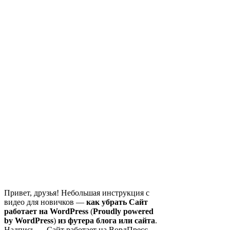
Привет, друзья! Небольшая инструкция с
видео для новичков —
как убрать Сайт
работает на WordPress
(
Proudly powered
by WordPress
)
из футера блога или сайта
.
Надпись — Сайт работает на ВордПресс