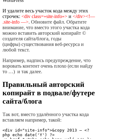
WordPress
И удалите весь участок кода между этих
строчек:
<div class=»site-info»>
и
</div><!—
.site-info —>
. Обновите файл. Обратите
внимание, что вместо этого участка кода
можно вставить авторский копирайт ©
создателя сайта/блога, годы
(цифры) существования веб-ресурса и
любой текст.
Например, надпись предупреждение, что
воровать контент очень плохо (если найду
то …) и так далее.
Правильный авторский
копирайт в подвале/футере
сайта/блога
Так вот, вместо удалённого участка кода
вставляем например, такой:
<div id="site-info">&copy 2013 — <?
php echo date('Y') ?>
