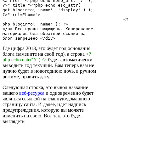
<a href="<?php echo home_url( '/' ); 
?>" title="<?php echo esc_attr( 
get_bloginfo( 'name', 'display' ) ); 
?>" rel="home">

						<?
php bloginfo( 'name' ); ?>

</a> Все права защищены. Копирование 
материалов без обратной ссылки на 
блог запрещено!</div>
Где цифра 2013, это будет год основания
блога (замените на свой год), а строка
<?
php echo date(‘Y’);?>
будет автоматически
выводить год текущий. Вам теперь вам не
нужно будет в новогоднюю ночь, в ручном
режиме, править дату.
Следующая строка, это вывод название
вашего
веб-ресурса
и одновременно будет
являться ссылкой на главную/домашнею
страницу сайта. И далее, идет надпись
предупреждения, которую вы можете
изменить на свою. Вот так, это будет
выглядеть: