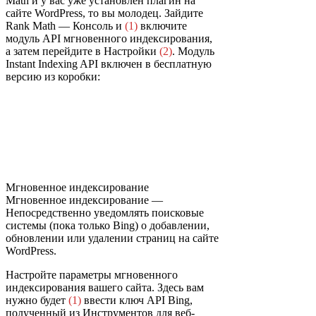
Math и у вас уже установлен плагин на
сайте WordPress, то вы молодец. Зайдите
Rank Math — Консоль и
(1)
включите
модуль API мгновенного индексирования,
а затем перейдите в Настройки
(2)
. Модуль
Instant Indexing API включен в бесплатную
версию из коробки:
Мгновенное индексирование
Мгновенное индексирование —
Непосредственно уведомлять поисковые
системы (пока только Bing) о добавлении,
обновлении или удалении страниц на сайте
WordPress.
Настройте параметры мгновенного
индексирования вашего сайта. Здесь вам
нужно будет
(1)
ввести ключ API Bing,
полученный из Инструментов для веб-