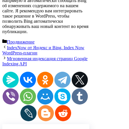
напрямую и автоматически сообщать Bing
об изменениях содержимого на вашем
сайте. Я рекомендую вам интегрировать
такое решение в WordPress, чтобы
позволить Bing автоматически
обнаруживать ваш новый контент во время
публикации.
Рубрики
Продвижение
IndexNow от Яндекс и Bing. Index Now
WordPress-плагин
Мгновенная индексация страниц Google
Indexing API