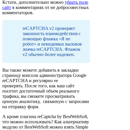
Кстати, дополнительно можно
убрать поле
сайт
в комментариях от не добросовестных
комментаторов.
reCAPTCHA v2 проверяет
законность взаимодействия с
помощью флажка «Я не
робот» и невидимых вызовов
значка reCAPTCHA. Флажок
v2 обычно более надежен.
Вы также можете добавить в закладки
страницу консоли администратора Google
reCAPTCHA и регулярно ее
проверять. После того, как ваш сайт
посетит достаточный объем реального
трафика, вы сможете просматривать
ценную аналитику, связанную с запросами
на отправку форм.
А кроме плагина reCaptcha by BestWebSoft,
что можно использовать? Как альтернативу
модулю от BestWebSoft можно взять Simple