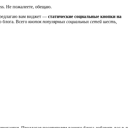
ss. Не пожалеете, обещаю.
Предлагаю вам виджет —
статические социальные кнопки на
 блога. Всего
кнопок популярных социальных сетей шесть,
игается. Предлагая посетителям вашего блога добавить вас в д