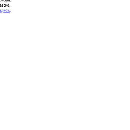
м же,
здесь
.