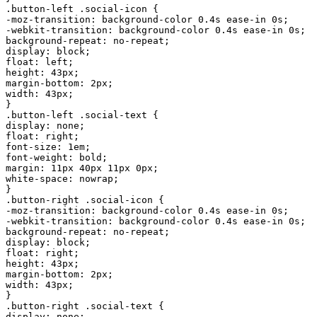
.button-left .social-icon {

-moz-transition: background-color 0.4s ease-in 0s;

-webkit-transition: background-color 0.4s ease-in 0s;

background-repeat: no-repeat;

display: block;

float: left;

height: 43px;

margin-bottom: 2px;

width: 43px;

}

.button-left .social-text {

display: none;

float: right;

font-size: 1em;

font-weight: bold;

margin: 11px 40px 11px 0px;

white-space: nowrap;

}

.button-right .social-icon {

-moz-transition: background-color 0.4s ease-in 0s;

-webkit-transition: background-color 0.4s ease-in 0s;

background-repeat: no-repeat;

display: block;

float: right;

height: 43px;

margin-bottom: 2px;

width: 43px;

}

.button-right .social-text {

display: none;
