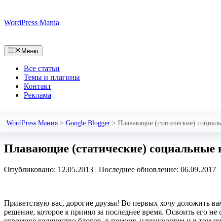
Перейти
к
WordPress Mania
содержимому
Меню
Все статьи
Темы и плагины
Контакт
Реклама
WordPress Мания
>
Google Blogger
>
Плавающие (статические) социаль
Плавающие (статические) социальные 
Опубликовано: 12.05.2013
|
Последнее обновление: 06.09.2017
Приветствую вас, дорогие друзья! Во первых хочу доложить ва
решение, которое я принял за последнее время. Освоить его не
огромное количество блогов, в помощь начинающим и в том числ