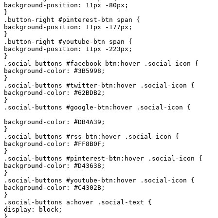
background-position: 11px -80px;

}

.button-right #pinterest-btn span {

background-position: 11px -177px;

}

.button-right #youtube-btn span {

background-position: 11px -223px;

}

.social-buttons #facebook-btn:hover .social-icon {

background-color: #3B5998;

}

.social-buttons #twitter-btn:hover .social-icon {

background-color: #62BDB2;

}

.social-buttons #google-btn:hover .social-icon {

background-color: #DB4A39;

}

.social-buttons #rss-btn:hover .social-icon {

background-color: #FF8B0F;

}

.social-buttons #pinterest-btn:hover .social-icon {

background-color: #D43638;

}

.social-buttons #youtube-btn:hover .social-icon {

background-color: #C4302B;

}

.social-buttons a:hover .social-text {

display: block;

}
