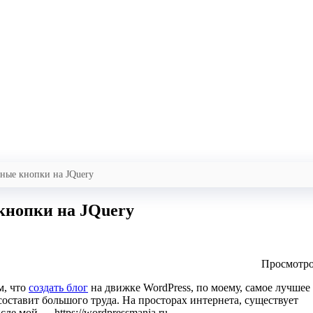
ные кнопки на JQuery
кнопки на JQuery
Просмотро
м, что
создать блог
на движке WordPress, по моему, самое лучшее
 составит большого труда. На просторах интернета, существует
е мой — https://wordpressmania.ru.