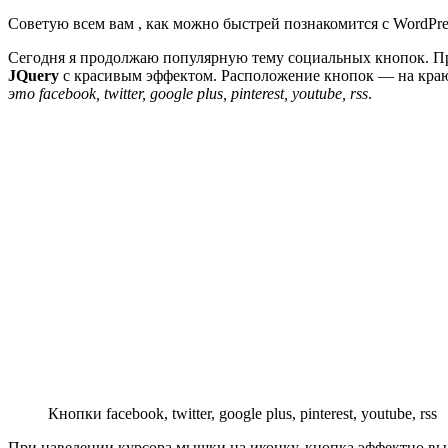
Советую всем вам , как можно быстрей познакомится с WordPre
Сегодня я продолжаю популярную тему социальных кнопок. 
JQuery
с красивым эффектом. Расположение кнопок — на краю
это facebook, twitter, google plus, pinterest, youtube, rss
.
Кнопки facebook, twitter, google plus, pinterest, youtube, rss
При наведении курсора мышки на иконку, кнопка эффектно выдв