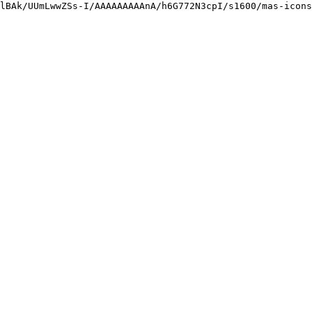
lBAk/UUmLwwZSs-I/AAAAAAAAAnA/h6G772N3cpI/s1600/mas-icons