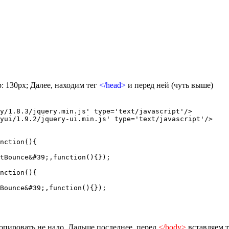
: 130px; Далее, находим тег
</head>
и перед ней (чуть выше)
y/1.8.3/jquery.min.js' type='text/javascript'/>

yui/1.9.2/jquery-ui.min.js' type='text/javascript'/>

nction(){

tBounce&#39;,function(){}); 

nction(){

Bounce&#39;,function(){});

копировать не надо. Дальше последнее. перед
</body>
вставляем 