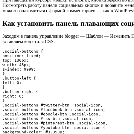
Посмотреть работу панели социальных кнопок и добавить меня 
можно ознакомиться с формой комментариев — как в WordPress 
Как установить панель плавающих соци
Заходим в панель управление blogger — Шаблон — Изменить
вставляем код стиля CSS:
.social-buttons {

position: fixed;

top: 130px;

width: 45px;

z-index: 9999;

}

.button-left {

left: 0;

}

.button-right {

right: 0;

}

.social-buttons #twitter-btn .social-icon,

.social-buttons #facebook-btn .social-icon,

.social-buttons #google-btn .social-icon,

.social-buttons #rss-btn .social-icon,

.social-buttons #pinterest-btn .social-icon,

.social-buttons #youtube-btn .social-icon {

background-color: #33353B;
