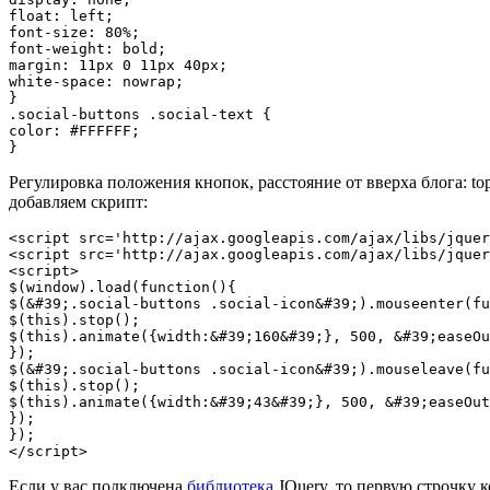
float: left;

font-size: 80%;

font-weight: bold;

margin: 11px 0 11px 40px;

white-space: nowrap;

}

.social-buttons .social-text {

color: #FFFFFF;

}
Регулировка положения кнопок, расстояние от вверха блога: top
добавляем скрипт:
<script src='http://ajax.googleapis.com/ajax/libs/jquer
<script src='http://ajax.googleapis.com/ajax/libs/jquer
<script>

$(window).load(function(){

$(&#39;.social-buttons .social-icon&#39;).mouseenter(fu
$(this).stop();

$(this).animate({width:&#39;160&#39;}, 500, &#39;easeOu
});

$(&#39;.social-buttons .social-icon&#39;).mouseleave(fu
$(this).stop();

$(this).animate({width:&#39;43&#39;}, 500, &#39;easeOut
});

});

</script>
Если у вас подключена
библиотека
JQuery, то первую строчку 